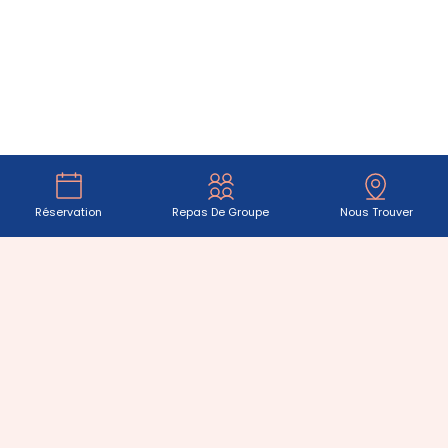
Réservation
Repas De Groupe
Nous Trouver
Bienvenue au
Beach Coffee
VOTRE RESTAURANT À CARNON
—
MAUGUIO